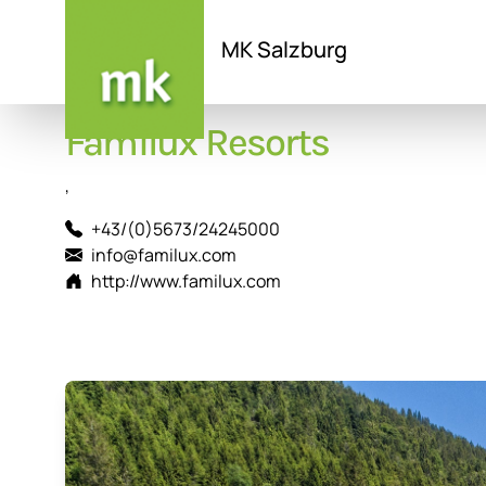
MK Salzburg
Direkt
Familux Resorts
zum
Inhalt
,
+43/(0)5673/24245000
info@familux.com
http://www.familux.com