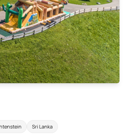
htenstein
Sri Lanka