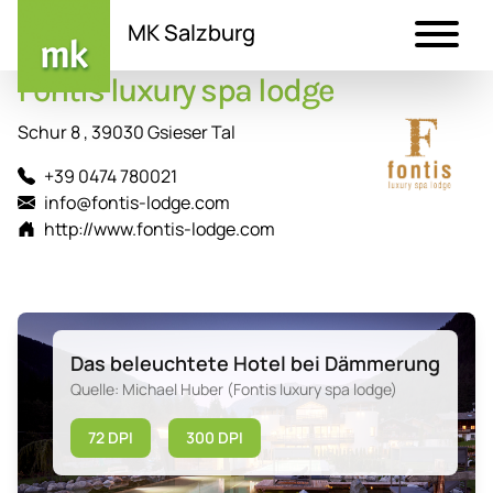
MK Salzburg
Fontis luxury spa lodge
Direkt
zum
Schur 8 , 39030 Gsieser Tal
Inhalt
+39 0474 780021
info@fontis-lodge.com
http://www.fontis-lodge.com
Das beleuchtete Hotel bei Dämmerung
Quelle: Michael Huber (Fontis luxury spa lodge)
72 DPI
300 DPI