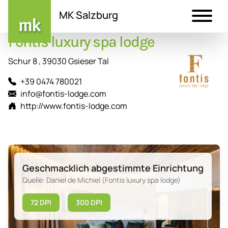
MK Salzburg
Fontis luxury spa lodge
Direkt
zum
Schur 8 , 39030 Gsieser Tal
Inhalt
+39 0474 780021
info@fontis-lodge.com
http://www.fontis-lodge.com
Geschmacklich abgestimmte Einrichtung
Quelle: Daniel de Michiel (Fontis luxury spa lodge)
72 DPI
300 DPI