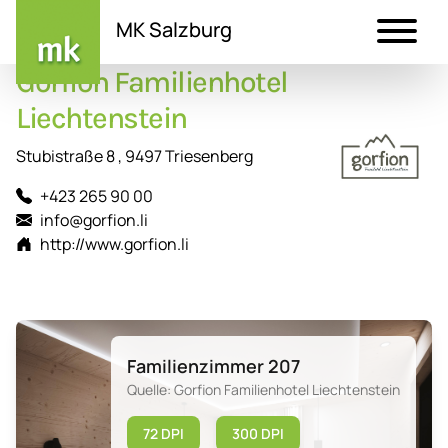
MK Salzburg
Gorfion Familienhotel
Direkt
zum
Liechtenstein
Inhalt
Stubistraße 8 , 9497 Triesenberg
+423 265 90 00
info@gorfion.li
http://www.gorfion.li
Familienzimmer 207
Quelle: Gorfion Familienhotel Liechtenstein
72 DPI
300 DPI