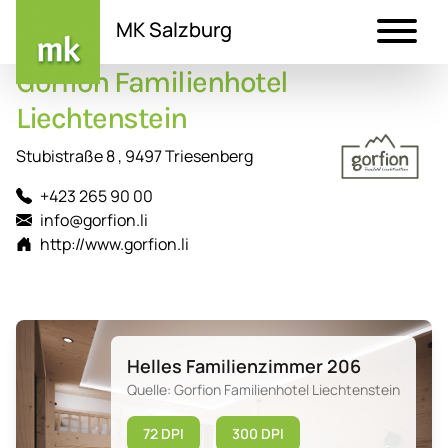
MK Salzburg
Gorfion Familienhotel
Direkt
zum
Liechtenstein
Inhalt
Stubistraße 8 , 9497 Triesenberg
+423 265 90 00
info@gorfion.li
http://www.gorfion.li
Helles Familienzimmer 206
Quelle: Gorfion Familienhotel Liechtenstein
72 DPI
300 DPI