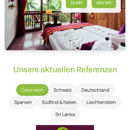
72 DPI
300 DPI
Unsere aktuellen Referenzen
Österreich
Schweiz
Deutschland
Spanien
Südtirol & Italien
Liechtenstein
Sri Lanka