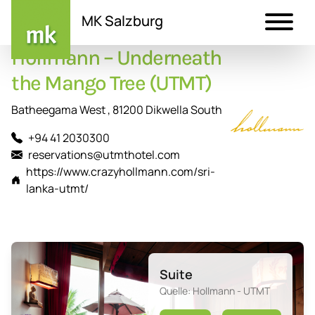
MK Salzburg
Hollmann – Underneath
Direkt
zum
the Mango Tree (UTMT)
Inhalt
Batheegama West , 81200 Dikwella South
+94 41 2030300
reservations@utmthotel.com
https://www.crazyhollmann.com/sri-
lanka-utmt/
Suite
Quelle: Hollmann - UTMT