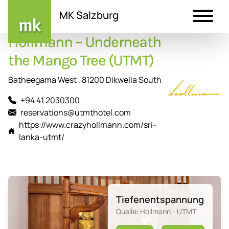
MK Salzburg
Hollmann – Underneath
Direkt
zum
the Mango Tree (UTMT)
Inhalt
Batheegama West , 81200 Dikwella South
+94 41 2030300
reservations@utmthotel.com
https://www.crazyhollmann.com/sri-
lanka-utmt/
Tiefenentspannung
Quelle: Hollmann - UTMT