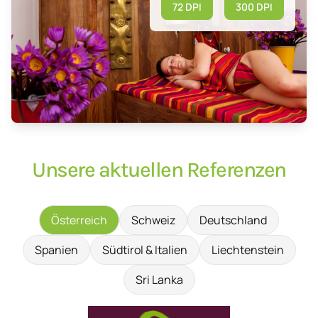
72 DPI
300 DPI
Unsere aktuellen Referenzen
Österreich
Schweiz
Deutschland
Spanien
Südtirol & Italien
Liechtenstein
Sri Lanka