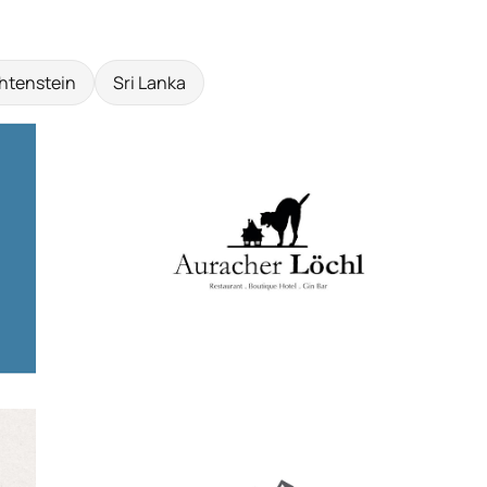
htenstein
Sri Lanka