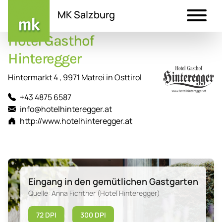
MK Salzburg
Hotel Gasthof
Direkt
zum
Hinteregger
Inhalt
Hintermarkt 4 , 9971 Matrei in Osttirol
+43 4875 6587
info@hotelhinteregger.at
http://www.hotelhinteregger.at
Eingang in den gemütlichen Gastgarten
Quelle: Anna Fichtner (Hotel Hinteregger)
72 DPI
300 DPI