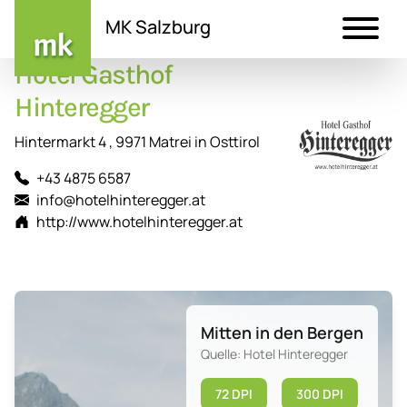
MK Salzburg
Hotel Gasthof
Direkt
zum
Hinteregger
Inhalt
Hintermarkt 4 , 9971 Matrei in Osttirol
+43 4875 6587
info@hotelhinteregger.at
http://www.hotelhinteregger.at
Mitten in den Bergen
Quelle: Hotel Hinteregger
72 DPI
300 DPI