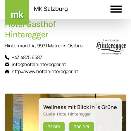
MK Salzburg
Hotel Gasthof
Direkt
zum
Hinteregger
Inhalt
Hintermarkt 4 , 9971 Matrei in Osttirol
+43 4875 6587
info@hotelhinteregger.at
http://www.hotelhinteregger.at
Wellness mit Blick in`s Grüne
Quelle: Hotel Hinteregger
72 DPI
300 DPI