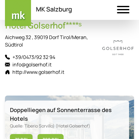
MK Salzburg
Hotel Golserhof****ˢ
Direkt
zum
Aichweg 32 , 39019 Dorf Tirol/Meran,
Inhalt
Südtirol
+39/0473/92 32 94
info@golserhof.it
http://www.golserhof.it
Doppelliegen auf Sonnenterrasse des
Hotels
Quelle: Tiberio Sorvillo) (Hotel Golserhof)