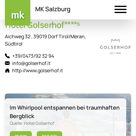
MK Salzburg
Hotel Golserhof****ˢ
Direkt
zum
Aichweg 32 , 39019 Dorf Tirol/Meran,
Inhalt
Südtirol
+39/0473/92 32 94
info@golserhof.it
http://www.golserhof.it
Im Whirlpool entspannen bei traumhaften
Bergblick
Quelle: Hotel Golserhof