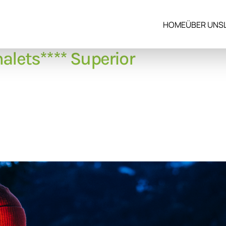
HOME
ÜBER UNS
alets**** Superior