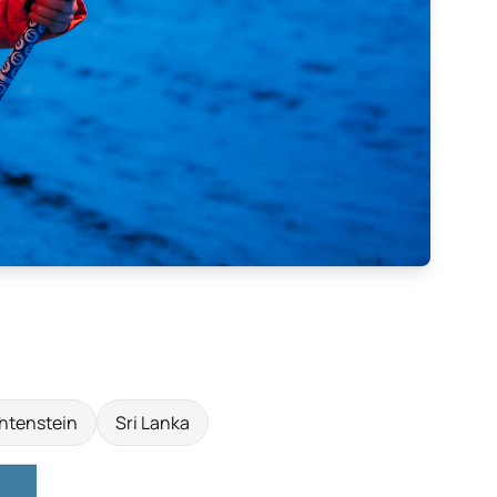
htenstein
Sri Lanka