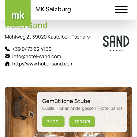
MK Salzburg
Hotel Sand
Direkt
zum
Mühlweg 2 , 39020 Kastelbell-Tschars
Inhalt
+39 0473 62 41 30
info@hotel-sand.com
http://www.hotel-sand.com
Gemütliche Stube
Quelle: Florian Andergassen (Hotel Sand)
72 DPI
300 DPI