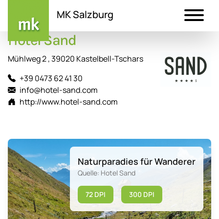
MK Salzburg
Hotel Sand
Direkt
zum
Mühlweg 2 , 39020 Kastelbell-Tschars
Inhalt
+39 0473 62 41 30
info@hotel-sand.com
http://www.hotel-sand.com
Naturparadies für Wanderer
Quelle: Hotel Sand
72 DPI
300 DPI