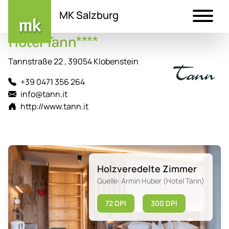
MK Salzburg
Hotel Tann****
Direkt
zum
Tannstraße 22 , 39054 Klobenstein
Inhalt
+39 0471 356 264
info@tann.it
http://www.tann.it
Holzveredelte Zimmer
Quelle: Armin Huber (Hotel Tann)
72 DPI
300 DPI