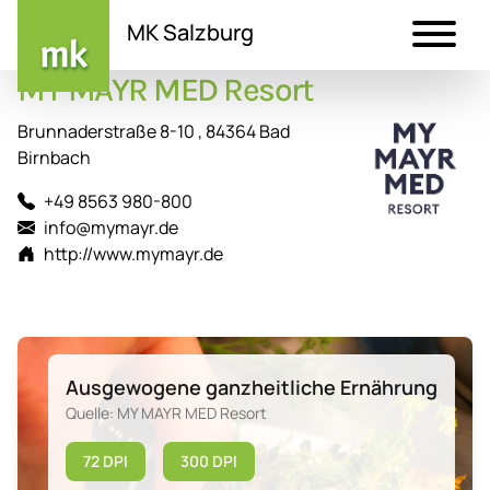
MK Salzburg
MY MAYR MED Resort
Direkt
zum
Brunnaderstraße 8-10 , 84364 Bad
Inhalt
Birnbach
+49 8563 980-800
info@mymayr.de
http://www.mymayr.de
Ausgewogene ganzheitliche Ernährung
Quelle: MY MAYR MED Resort
72 DPI
300 DPI