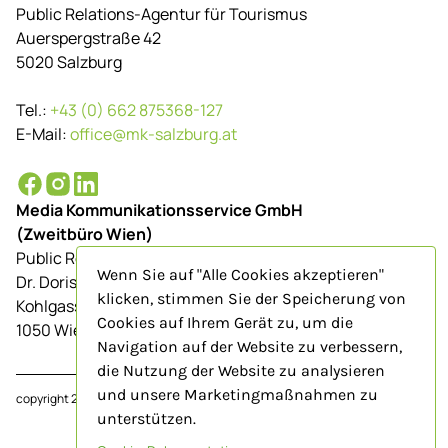
Public Relations-Agentur für Tourismus
Auerspergstraße 42
5020 Salzburg
Tel.:
+43 (0) 662 875368-127
E-Mail:
office@mk-salzburg.at
Media Kommunikationsservice GmbH
(Zweitbüro Wien)
Public Relations-Agentur für Tourismus
Wenn Sie auf "Alle Cookies akzeptieren"
Dr. Doris Schenkenfelder
klicken, stimmen Sie der Speicherung von
Kohlgasse 9/Top 23
Cookies auf Ihrem Gerät zu, um die
1050 Wien
Navigation auf der Website zu verbessern,
die Nutzung der Website zu analysieren
und unsere Marketingmaßnahmen zu
copyright 2024
www.mk-salzburg.at
unterstützen.