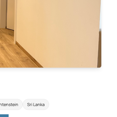
htenstein
Sri Lanka