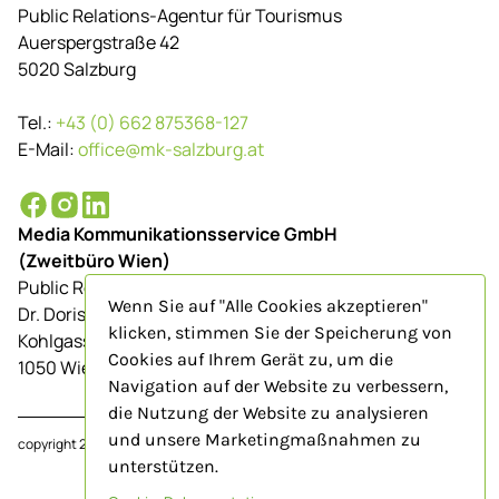
Public Relations-Agentur für Tourismus
Auerspergstraße 42
5020 Salzburg
Tel.:
+43 (0) 662 875368-127
E-Mail:
office@mk-salzburg.at
Media Kommunikationsservice GmbH
(Zweitbüro Wien)
Public Relations-Agentur für Tourismus
Wenn Sie auf "Alle Cookies akzeptieren"
Dr. Doris Schenkenfelder
klicken, stimmen Sie der Speicherung von
Kohlgasse 9/Top 23
Cookies auf Ihrem Gerät zu, um die
1050 Wien
Navigation auf der Website zu verbessern,
die Nutzung der Website zu analysieren
und unsere Marketingmaßnahmen zu
copyright 2024
www.mk-salzburg.at
unterstützen.