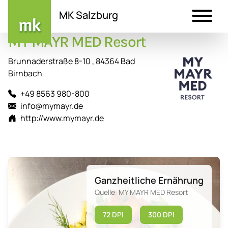
MK Salzburg
MY MAYR MED Resort
Direkt
zum
Brunnaderstraße 8-10 , 84364 Bad
Inhalt
Birnbach
+49 8563 980-800
info@mymayr.de
http://www.mymayr.de
Ganzheitliche Ernährung
Quelle: MY MAYR MED Resort
72 DPI
300 DPI