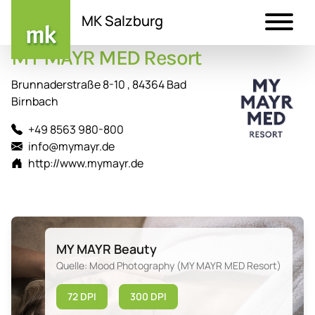
MK Salzburg
MY MAYR MED Resort
Direkt
zum
Brunnaderstraße 8-10 , 84364 Bad
Inhalt
Birnbach
+49 8563 980-800
info@mymayr.de
http://www.mymayr.de
MY MAYR Beauty
Quelle: Mood Photography (MY MAYR MED Resort)
72 DPI
300 DPI