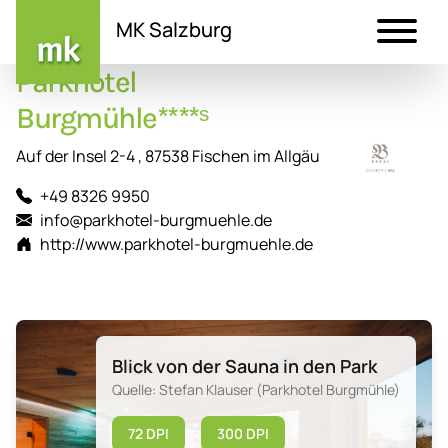
MK Salzburg
Parkhotel
Direkt
zum
Burgmühle****ˢ
Inhalt
Auf der Insel 2-4 , 87538 Fischen im Allgäu
+49 8326 9950
info@parkhotel-burgmuehle.de
http://www.parkhotel-burgmuehle.de
Blick von der Sauna in den Park
Quelle: Stefan Klauser (Parkhotel Burgmühle)
72 DPI
300 DPI