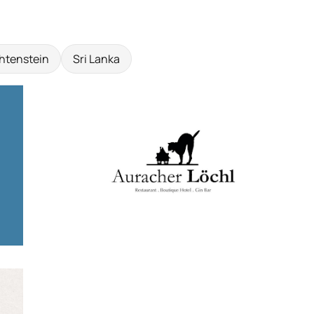
htenstein
Sri Lanka