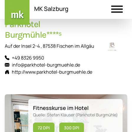
MK Salzburg
Parkhotel
Direkt
zum
Burgmühle****ˢ
Inhalt
Auf der Insel 2-4 , 87538 Fischen im Allgäu
+49 8326 9950
info@parkhotel-burgmuehle.de
http://www.parkhotel-burgmuehle.de
Fitnesskurse im Hotel
Quelle: Stefan Klauser (Parkhotel Burgmühle)
72 DPI
300 DPI