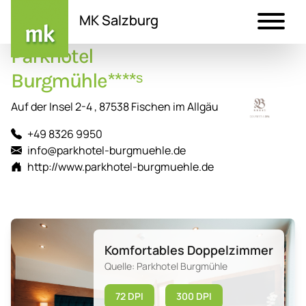
MK Salzburg
Parkhotel
Direkt
zum
Burgmühle****ˢ
Inhalt
Auf der Insel 2-4 , 87538 Fischen im Allgäu
+49 8326 9950
info@parkhotel-burgmuehle.de
http://www.parkhotel-burgmuehle.de
Komfortables Doppelzimmer
Quelle: Parkhotel Burgmühle
72 DPI
300 DPI