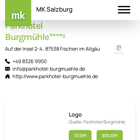
MK Salzburg
Parkhotel
Direkt
zum
Burgmühle****ˢ
Inhalt
Auf der Insel 2-4 , 87538 Fischen im Allgäu
+49 8326 9950
info@parkhotel-burgmuehle.de
http://www.parkhotel-burgmuehle.de
Logo
Quelle: Parkhotel Burgmühle
72 DPI
300 DPI