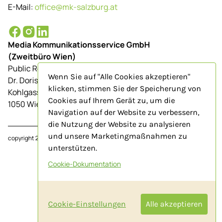
E-Mail:
office@mk-salzburg.at
Media Kommunikationsservice GmbH
(Zweitbüro Wien)
Public Relations-Agentur für Tourismus
Wenn Sie auf "Alle Cookies akzeptieren"
Dr. Doris Schenkenfelder
klicken, stimmen Sie der Speicherung von
Kohlgasse 9/Top 23
Cookies auf Ihrem Gerät zu, um die
1050 Wien
Navigation auf der Website zu verbessern,
die Nutzung der Website zu analysieren
und unsere Marketingmaßnahmen zu
copyright 2024
www.mk-salzburg.at
unterstützen.
Cookie-Dokumentation
Impressum
AGB
Cookie-Einstellungen
Alle akzeptieren
Datenschutz