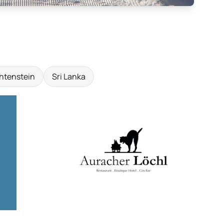
htenstein
Sri Lanka