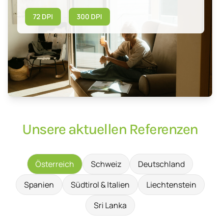
72 DPI
300 DPI
Unsere aktuellen Referenzen
Österreich
Schweiz
Deutschland
Spanien
Südtirol & Italien
Liechtenstein
Sri Lanka