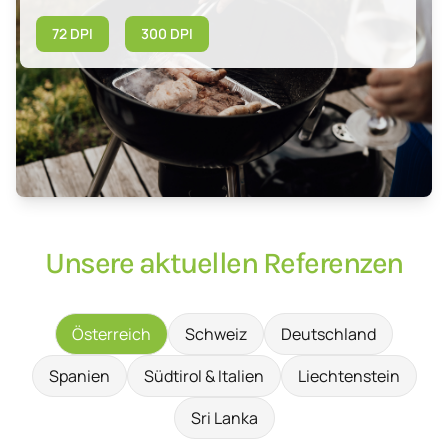
72 DPI
300 DPI
Unsere aktuellen Referenzen
Österreich
Schweiz
Deutschland
Spanien
Südtirol & Italien
Liechtenstein
Sri Lanka