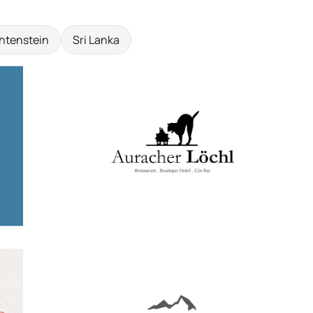
htenstein
Sri Lanka