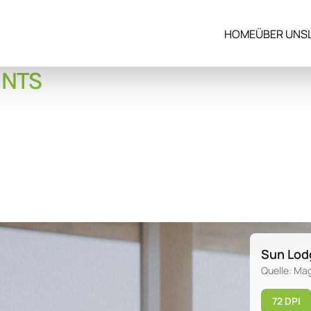
HOME
ÜBER UNS
ENTS
Sun Lod
Quelle: Ma
72 DPI