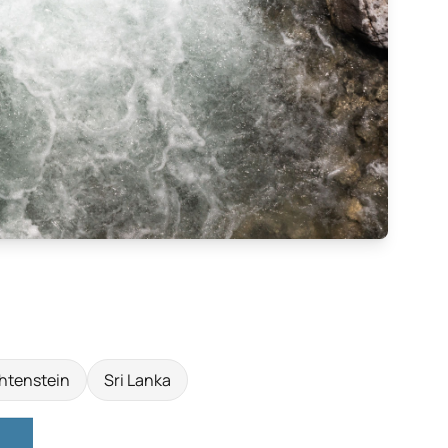
htenstein
Sri Lanka