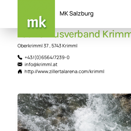
MK Salzburg
Tourismusverband Krimm
Direkt
zum
Inhalt
Oberkrimml 37 , 5743 Krimml
+43/(0)6564/7239-0
info@krimml.at
http://www.zillertalarena.com/krimml