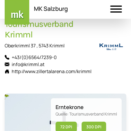
MK Salzburg
Tourismusverband
Direkt
zum
Krimml
Inhalt
Oberkrimml 37 , 5743 Krimml
+43/(0)6564/7239-0
info@krimml.at
http://www.zillertalarena.com/krimml
Erntekrone
Quelle: Tourismusverband Krimml
72 DPI
300 DPI