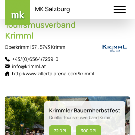
MK Salzburg
Tourismusverband
Direkt
zum
Krimml
Inhalt
Oberkrimml 37 , 5743 Krimml
+43/(0)6564/7239-0
info@krimml.at
http://www.zillertalarena.com/krimml
Krimmler Bauernherbstfest
Quelle: Tourismusverband Krimml
72 DPI
300 DPI