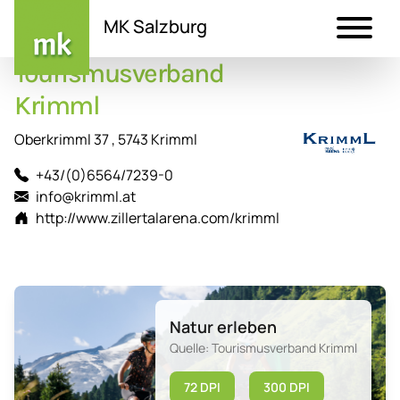
MK Salzburg
Tourismusverband
Direkt
zum
Krimml
Inhalt
Oberkrimml 37 , 5743 Krimml
+43/(0)6564/7239-0
info@krimml.at
http://www.zillertalarena.com/krimml
Natur erleben
Quelle: Tourismusverband Krimml
72 DPI
300 DPI