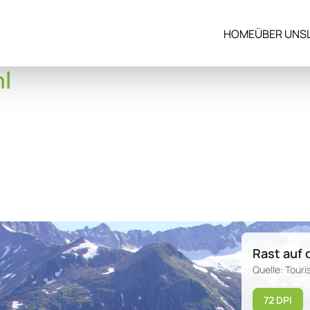
HOME
ÜBER UNS
l
Rast auf 
Quelle: Tour
72 DPI