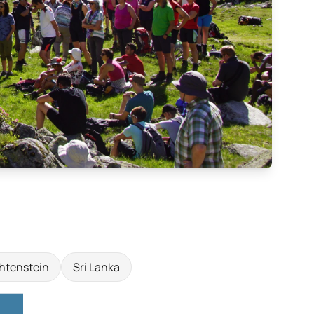
htenstein
Sri Lanka