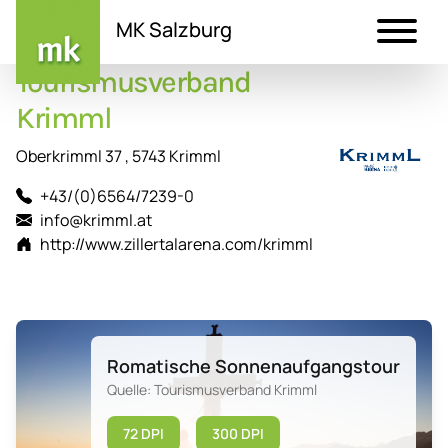
MK Salzburg
Tourismusverband
Direkt
zum
Krimml
Inhalt
Oberkrimml 37 , 5743 Krimml
+43/(0)6564/7239-0
info@krimml.at
http://www.zillertalarena.com/krimml
Romatische Sonnenaufgangstour
Quelle: Tourismusverband Krimml
72 DPI
300 DPI