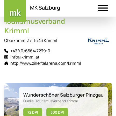
MK Salzburg
Tourismusverband
Direkt
zum
Krimml
Inhalt
Oberkrimml 37 , 5743 Krimml
+43/(0)6564/7239-0
info@krimml.at
http://www.zillertalarena.com/krimml
Wunderschöner Salzburger Pinzgau
Quelle: Tourismusverband Krimml
72 DPI
300 DPI