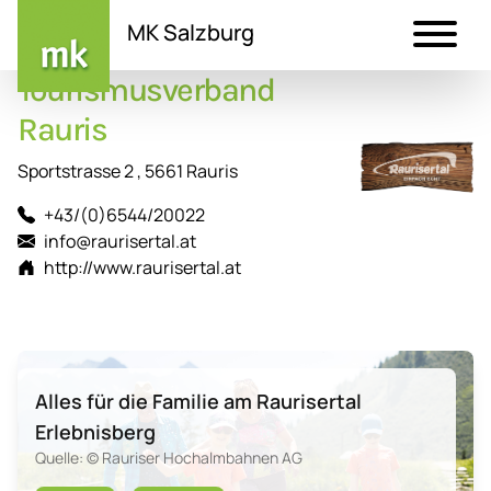
MK Salzburg
Tourismusverband
Direkt
zum
Rauris
Inhalt
Sportstrasse 2 , 5661 Rauris
+43/(0)6544/20022
info@raurisertal.at
http://www.raurisertal.at
Alles für die Familie am Raurisertal
Erlebnisberg
Quelle: © Rauriser Hochalmbahnen AG