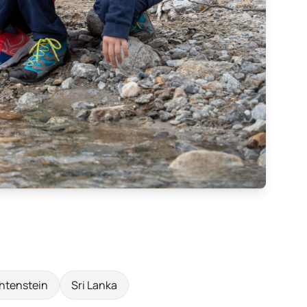
htenstein
Sri Lanka