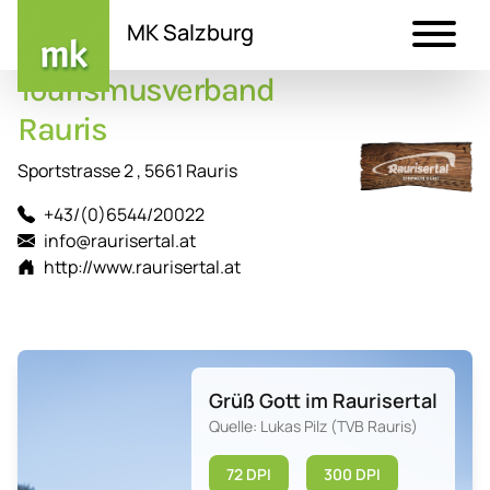
MK Salzburg
Tourismusverband
Direkt
zum
Rauris
Inhalt
Sportstrasse 2 , 5661 Rauris
+43/(0)6544/20022
info@raurisertal.at
http://www.raurisertal.at
Grüß Gott im Raurisertal
Quelle: Lukas Pilz (TVB Rauris)
72 DPI
300 DPI