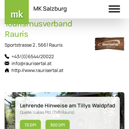
MK Salzburg
Tourismusverband
Direkt
zum
Rauris
Inhalt
Sportstrasse 2 , 5661 Rauris
+43/(0)6544/20022
info@raurisertal.at
http://www.raurisertal.at
Lehrende Hinweise am Tillys Waldpfad
Quelle: Lukas Pilz (TVB Rauris)
72 DPI
300 DPI