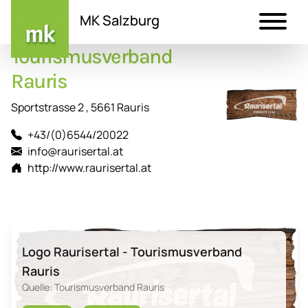
MK Salzburg
Tourismusverband
Direkt
zum
Rauris
Inhalt
Sportstrasse 2 , 5661 Rauris
+43/(0)6544/20022
info@raurisertal.at
http://www.raurisertal.at
Logo Raurisertal - Tourismusverband
Rauris
Quelle: Tourismusverband Rauris