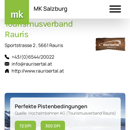
MK Salzburg
Tourismusverband
Direkt
zum
Rauris
Inhalt
Sportstrasse 2 , 5661 Rauris
+43/(0)6544/20022
info@raurisertal.at
http://www.raurisertal.at
Perfekte Pistenbedingungen
Quelle: Hochalmbahnen AG (Tourismusverband Rauris)
72 DPI
300 DPI