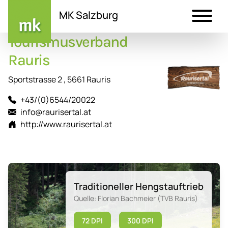
MK Salzburg
Tourismusverband
Direkt
zum
Rauris
Inhalt
Sportstrasse 2 , 5661 Rauris
+43/(0)6544/20022
info@raurisertal.at
http://www.raurisertal.at
Traditioneller Hengstauftrieb
Quelle: Florian Bachmeier (TVB Rauris)
72 DPI
300 DPI