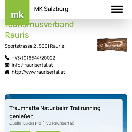
MK Salzburg
Tourismusverband
Direkt
zum
Rauris
Inhalt
Sportstrasse 2 , 5661 Rauris
+43/(0)6544/20022
info@raurisertal.at
http://www.raurisertal.at
Traumhafte Natur beim Trailrunning
genießen
Quelle: Lukas Pilz (TVB Raurisertal)