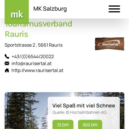
MK Salzburg
Tourismusverband
Direkt
zum
Rauris
Inhalt
Sportstrasse 2 , 5661 Rauris
+43/(0)6544/20022
info@raurisertal.at
http://www.raurisertal.at
Viel Spaß mit viel Schnee
Quelle: © Hochalmbahnen AG
72 DPI
300 DPI