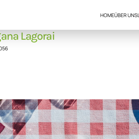
HOME
ÜBER UNS
ana Lagorai
8056