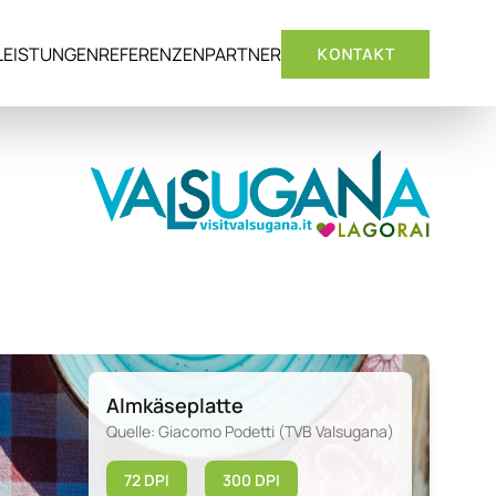
LEISTUNGEN
REFERENZEN
PARTNER
KONTAKT
Almkäseplatte
Quelle: Giacomo Podetti (TVB Valsugana)
72 DPI
300 DPI