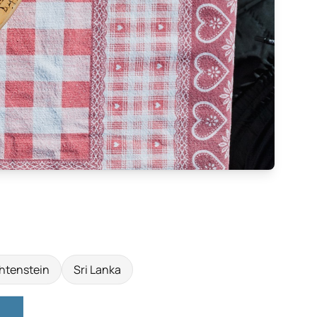
htenstein
Sri Lanka