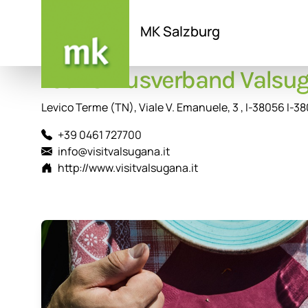
MK Salzburg
Tourismusverband Valsug
Direkt
zum
Inhalt
Levico Terme (TN), Viale V. Emanuele, 3 , I-38056 I-3
+39 0461 727700
info@visitvalsugana.it
http://www.visitvalsugana.it