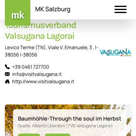
MK Salzburg
Tourismusverband
Direkt
zum
Valsugana Lagorai
Inhalt
Levico Terme (TN), Viale V. Emanuele, 3 , I-
38056 I-38056
+39 0461 727700
info@visitvalsugana.it
http://www.visitvalsugana.it
Baumhöhle-Through the soul im Herbst
Quelle: Alberto Libardoni (TVB Valsugana Lagorai)