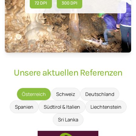
72 DPI
300 DPI
Unsere aktuellen Referenzen
Österreich
Schweiz
Deutschland
Spanien
Südtirol & Italien
Liechtenstein
Sri Lanka