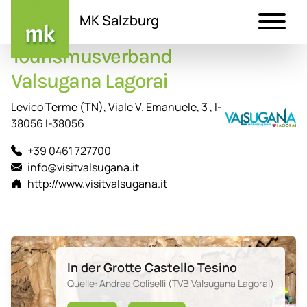
MK Salzburg
Tourismusverband
Direkt
zum
Valsugana Lagorai
Inhalt
Levico Terme (TN), Viale V. Emanuele, 3 , I-
38056 I-38056
+39 0461 727700
info@visitvalsugana.it
http://www.visitvalsugana.it
In der Grotte Castello Tesino
Quelle: Andrea Coliselli (TVB Valsugana Lagorai)