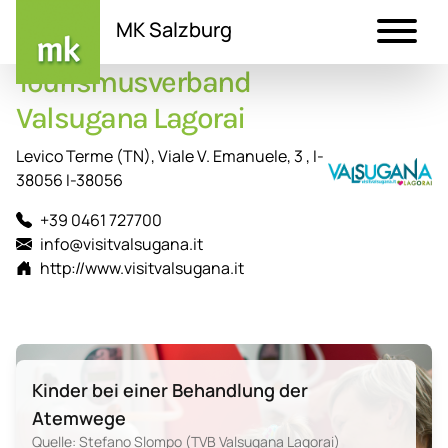
MK Salzburg
Tourismusverband
Direkt
zum
Valsugana Lagorai
Inhalt
Levico Terme (TN), Viale V. Emanuele, 3 , I-
38056 I-38056
+39 0461 727700
info@visitvalsugana.it
http://www.visitvalsugana.it
Kinder bei einer Behandlung der
Atemwege
Quelle: Stefano Slompo (TVB Valsugana Lagorai)